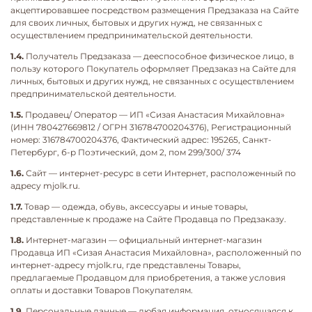
акцептировавшее посредством размещения Предзаказа на Сайте
для своих личных, бытовых и других нужд, не связанных с
осуществлением предпринимательской деятельности.
1.4.
Получатель Предзаказа — дееспособное физическое лицо, в
пользу которого Покупатель оформляет Предзаказ на Сайте для
личных, бытовых и других нужд, не связанных с осуществлением
предпринимательской деятельности.
1.5.
Продавец/ Оператор — ИП «Сизая Анастасия Михайловна»
(ИНН 780427669812 / ОГРН 316784700204376), Регистрационный
номер: 316784700204376, Фактический адрес: 195265, Санкт-
Петербург, б-р Поэтический, дом 2, пом 299/300/ 374
1.6.
Сайт — интернет-ресурс в сети Интернет, расположенный по
адресу mjolk.ru.
1.7.
Товар — одежда, обувь, аксессуары и иные товары,
представленные к продаже на Сайте Продавца по Предзаказу.
1.8.
Интернет-магазин — официальный интернет-магазин
Продавца ИП «Сизая Анастасия Михайловна», расположенный по
интернет-адресу mjolk.ru, где представлены Товары,
предлагаемые Продавцом для приобретения, а также условия
оплаты и доставки Товаров Покупателям.
1.9.
Персональные данные — любая информация, относящаяся к