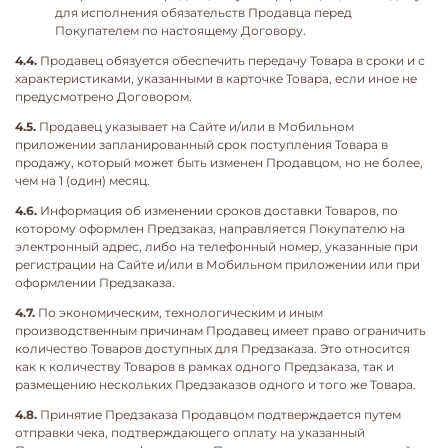
для исполнения обязательств Продавца перед
Покупателем по настоящему Договору.
4.4.
Продавец обязуется обеспечить передачу Товара в сроки и с
характеристиками, указанными в карточке Товара, если иное не
предусмотрено Договором.
4.5.
Продавец указывает на Сайте и/или в Мобильном
приложении запланированный срок поступления Товара в
продажу, который может быть изменен Продавцом, но не более,
чем на 1 (один) месяц.
4.6.
Информация об изменении сроков доставки Товаров, по
которому оформлен Предзаказ, направляется Покупателю на
электронный адрес, либо на телефонный номер, указанные при
регистрации на Сайте и/или в Мобильном приложении или при
оформлении Предзаказа.
4.7.
По экономическим, технологическим и иным
производственным причинам Продавец имеет право ограничить
количество Товаров доступных для Предзаказа. Это относится
как к количеству Товаров в рамках одного Предзаказа, так и
размещению нескольких Предзаказов одного и того же Товара.
4.8.
Принятие Предзаказа Продавцом подтверждается путем
отправки чека, подтверждающего оплату на указанный