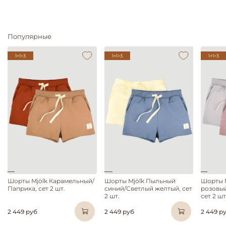
Популярные
1+1=3
1+1=3
1+1=3
Шорты Mjölk Карамельный/
Шорты Mjölk Пыльный
Шорты 
Паприка, сет 2 шт.
синий/Светлый желтый, сет
розовы
2 шт.
сет 2 шт
2 449 руб
2 449 руб
2 449 р