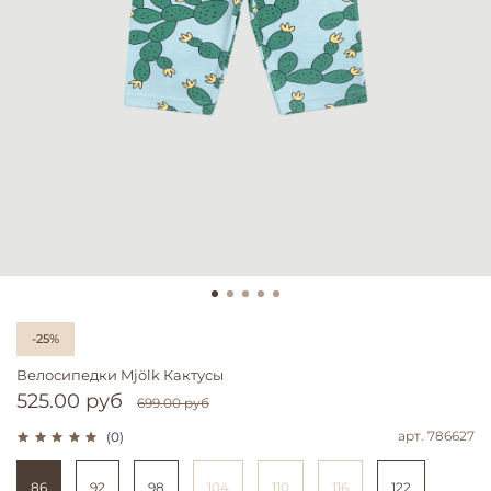
-25%
Велосипедки Mjölk Кактусы
525.00 руб
699.00 руб
арт.
786627
(0)
86
92
98
104
110
116
122