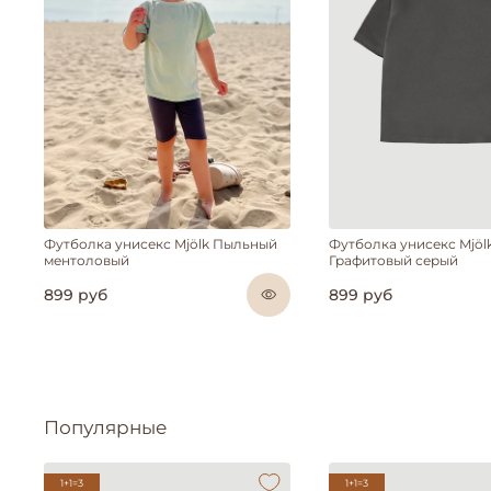
Футболка унисекс Mjölk Пыльный
Футболка унисекс Mjöl
ментоловый
Графитовый серый
899 руб
899 руб
Популярные
1+1=3
1+1=3