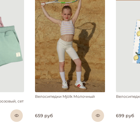
Велосипедки Mjölk Молочный
Велосипедк
озовый, сет
659 руб
699 руб