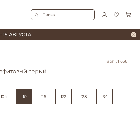
арт.
711038
рафитовый серый
104
110
116
122
128
134