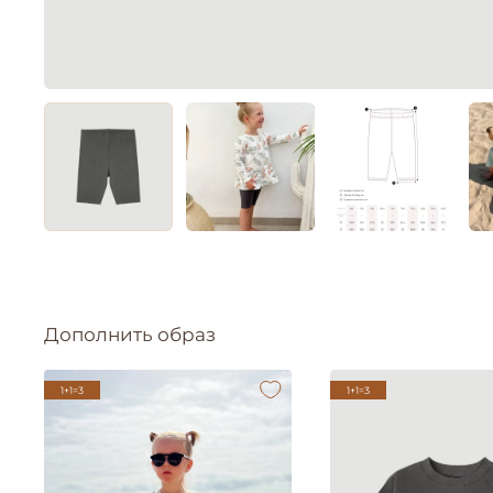
Дополнить образ
1+1=3
1+1=3