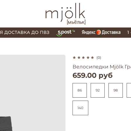
(0)
Велосипедки Mjölk Г
659.00 руб
86
92
98
140