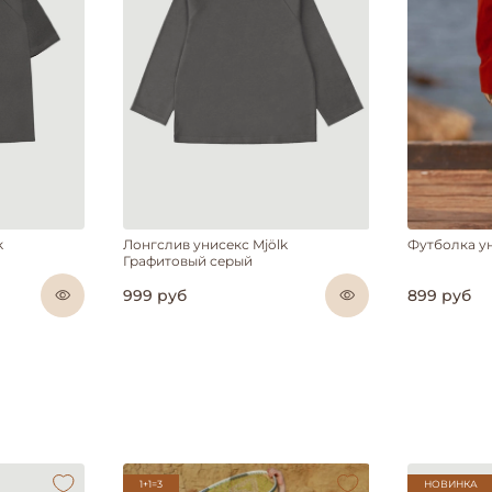
k
Лонгслив унисекс Mjölk
Футболка у
Графитовый серый
999 руб
899 руб
1+1=3
НОВИНКА