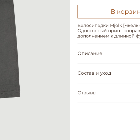
В корзи
Велосипедки Mjölk [мьёльк
Однотонный принт понрави
дополнением к длинной фу
Описание
Состав и уход
Отзывы