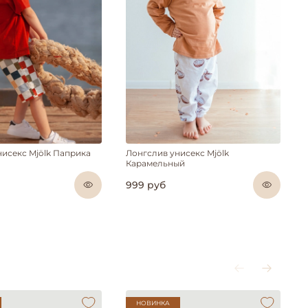
нисекс Mjölk Паприка
Лонгслив унисекс Mjölk
Карамельный
999 руб
НОВИНКА