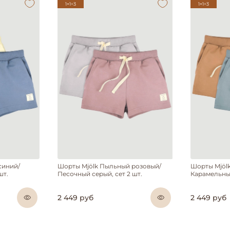
1+1=3
1+1=3
синий/
Шорты Mjölk Пыльный розовый/
Шорты Mjöl
шт.
Песочный серый, сет 2 шт.
Карамельный
2 449 руб
2 449 руб