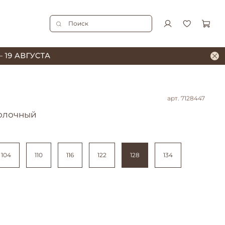
арт.
7128447
олочный
104
110
116
122
128
134