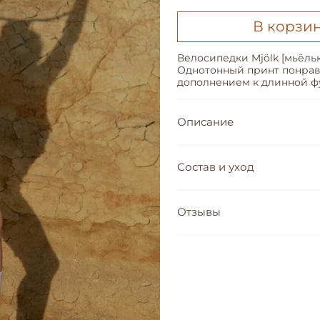
В корзи
Велосипедки Mjölk [мьёльк
Однотонный принт понрави
дополнением к длинной фу
Описание
Состав и уход
Отзывы