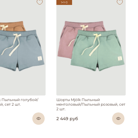
1+1=3
k Пыльный голубой/
Шорты Mjölk Пыльный
, сет 2 шт.
ментоловый/Пыльный розовый, сет
2 шт.
2 449 руб