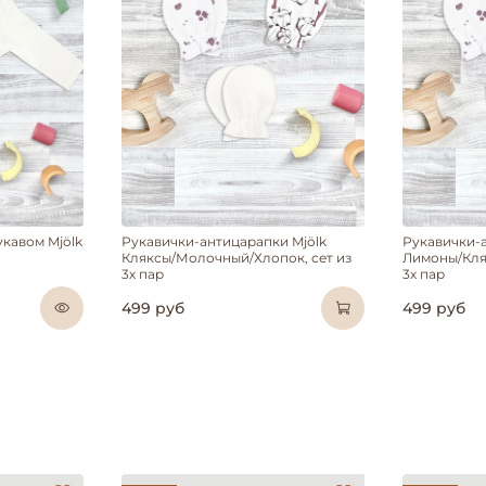
кавом Mjölk
Рукавички-антицарапки Mjölk
Рукавички-
Кляксы/Молочный/Хлопок, сет из
Лимоны/Кля
3х пар
3х пар
499 руб
499 руб