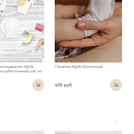
антицарапки Mjölk
Пинетки Mjölk Молочный
ксы/Молочный, сет из
439 руб