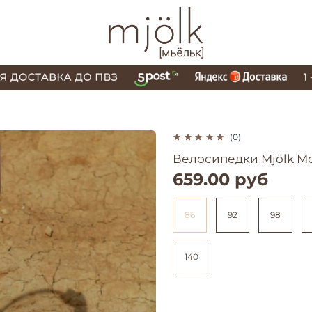
(0)
Велосипедки Mjölk М
659.00 руб
86
92
98
140