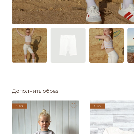
Дополнить образ
1+1=3
1+1=3