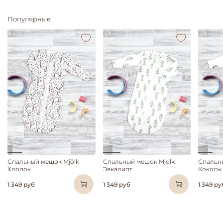
Популярные
Спальный мешок Mjölk
Спальный мешок Mjölk
Спальн
Хлопок
Эвкалипт
Кокосы
1 349 руб
1 349 руб
1 349 ру