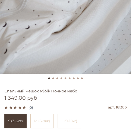
Спальный мешок Mjölk Ночное небо
1 349.00 руб
арт.
161386
(0)
S (3-6кг)
M (6-9кг)
L (9-12кг)