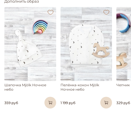
Дополнить образ
Шапочка Mjölk Ночное
Пелёнка-кокон Mjölk
Чепчик 
небо
Ночное небо
359 руб
1 199 руб
329 руб