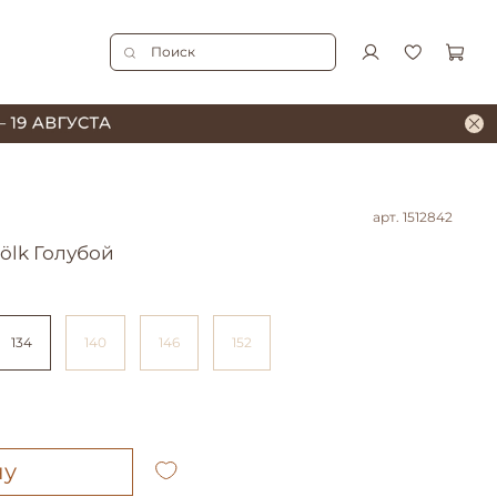
арт.
1512842
ölk Голубой
134
140
146
152
ну