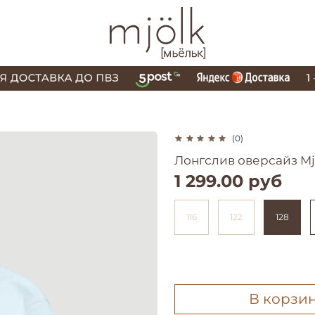
(0)
Лонгслив оверсайз Mj
1 299.00 руб
116
122
128
В корзи