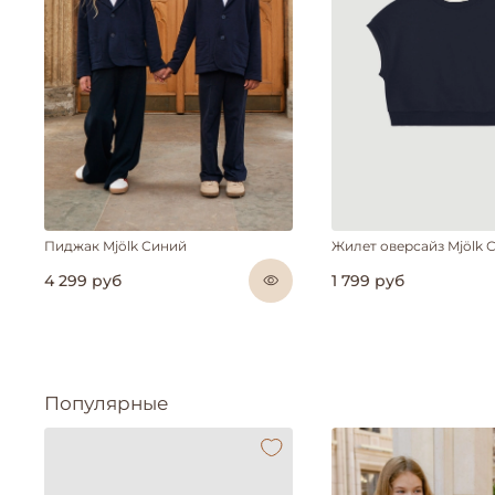
Пиджак Mjölk Синий
Жилет оверсайз Mjölk 
4 299 руб
1 799 руб
Популярные