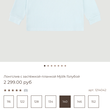
Лонгслив с застёжкой-планкой Mjölk Голубой
2 299.00 руб
арт.
1214042
(0)
116
122
128
134
140
146
152