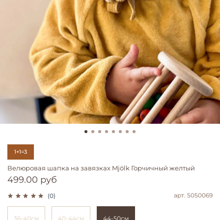
1+1=3
Велюровая шапка на завязках Mjölk Горчичный желтый
499.00 руб
арт.
5050069
(0)
36-40см
40-44см
44-50см