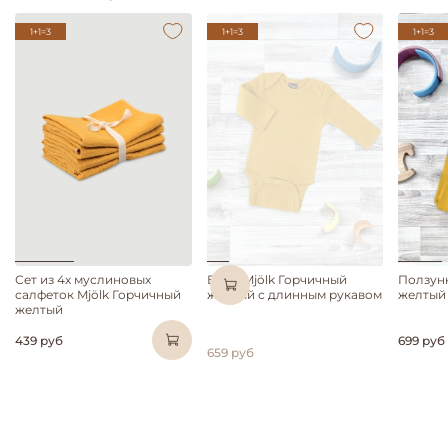
1+1=3
1+1=3
1+1=3
Нет в наличии
Сет из 4х муслиновых
Боди Mjölk Горчичный
Ползунк
салфеток Mjölk Горчичный
желтый с длинным рукавом
желтый
желтый
439 руб
699 руб
659 руб