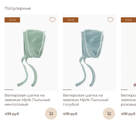
Популярные
1+1=3
1+1=3
1+1=3
Велюровая шапка на
Велюровая шапка на
Велюро
завязках Mjölk Пыльный
завязках Mjölk Пыльный
завязка
ментоловый
голубой
розовы
499 руб
499 руб
499 руб