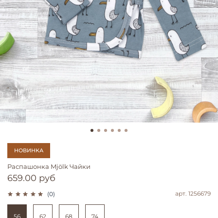
НОВИНКА
Распашонка Mjölk Чайки
659.00 руб
арт.
1256679
(0)
56
62
68
74