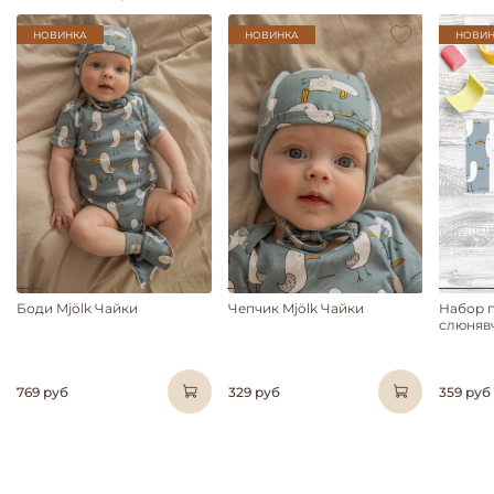
НОВИНКА
НОВИНКА
НОВИН
Боди Mjölk Чайки
Чепчик Mjölk Чайки
Набор 
слюнявч
769 руб
329 руб
359 руб