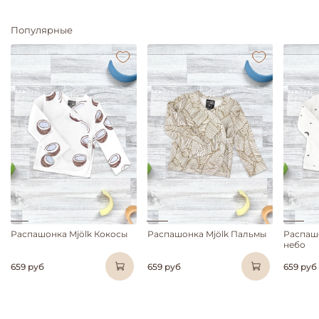
Популярные
Распашонка Mjölk Кокосы
Распашонка Mjölk Пальмы
Распаш
небо
659 руб
659 руб
659 руб