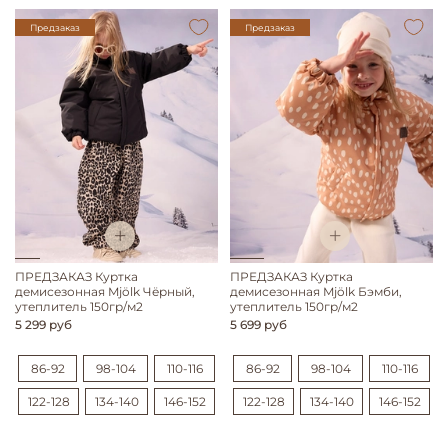
Предзаказ
Предзаказ
ПРЕДЗАКАЗ Куртка
ПРЕДЗАКАЗ Куртка
демисезонная Mjölk Чёрный,
демисезонная Mjölk Бэмби,
утеплитель 150гр/м2
утеплитель 150гр/м2
5 299 руб
5 699 руб
86-92
98-104
110-116
86-92
98-104
110-116
122-128
134-140
146-152
122-128
134-140
146-152