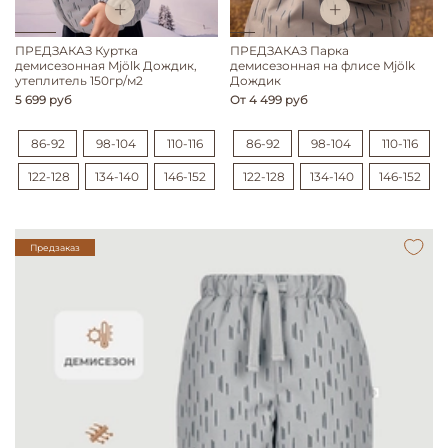
ПРЕДЗАКАЗ Куртка
ПРЕДЗАКАЗ Парка
демисезонная Mjölk Дождик,
демисезонная на флисе Mjölk
утеплитель 150гр/м2
Дождик
5 699 руб
От
4 499 руб
86-92
98-104
110-116
86-92
98-104
110-116
122-128
134-140
146-152
122-128
134-140
146-152
Предзаказ