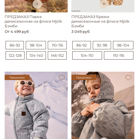
ПРЕДЗАКАЗ Парка
ПРЕДЗАКАЗ Брюки
демисезонная на флисе Mjölk
демисезонные на флисе Mjölk
Бэмби
Бэмби
От
4 499 руб
3 049 руб
86-92
98-104
110-116
86-92
92-98
98-104
122-128
134-140
146-152
104-110
110-116
Предзаказ
Предзаказ