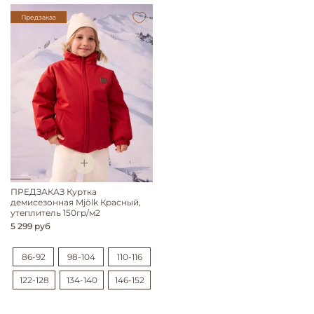
Предзаказ
ПРЕДЗАКАЗ Куртка
демисезонная Mjölk Красный,
утеплитель 150гр/м2
5 299 руб
86-92
98-104
110-116
122-128
134-140
146-152