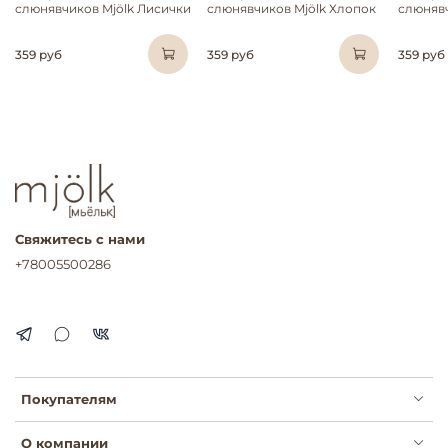
слюнявчиков Mjölk Лисички
слюнявчиков Mjölk Хлопок
слюнявч
359 руб
359 руб
359 руб
Свяжитесь с нами
+78005500286
Покупателям
О компании