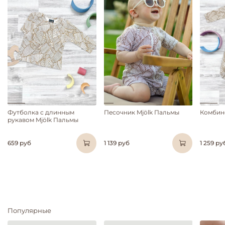
Футболка с длинным
Песочник Mjölk Пальмы
Комбин
рукавом Mjölk Пальмы
659 руб
1 139 руб
1 259 ру
Популярные