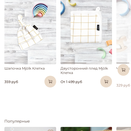
Шапочка Mjölk Клетка
Двусторонний плед Mjölk
Чепчик 
Клетка
359 руб
От
1 499 руб
329 руб
Популярные