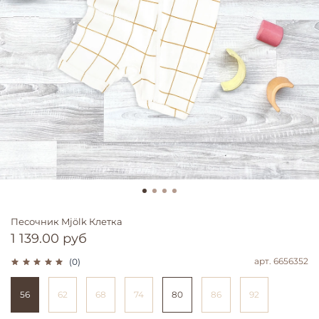
Песочник Mjölk Клетка
1 139.00 руб
арт.
6656352
(0)
56
62
68
74
80
86
92