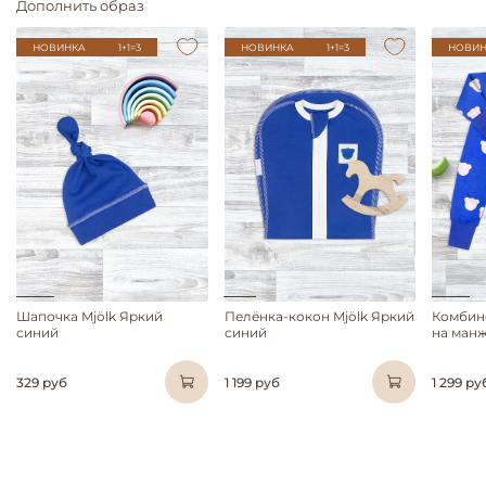
Дополнить образ
НОВИНКА
1+1=3
НОВИНКА
1+1=3
НОВИН
Шапочка Mjölk Яркий
Пелёнка-кокон Mjölk Яркий
Комбин
синий
синий
на манж
329 руб
1 199 руб
1 299 ру