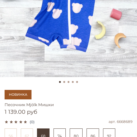
НОВИНКА
Песочник Mjölk Мишки
1 139.00 руб
арт.
6668689
(0)
56
62
68
74
80
86
92