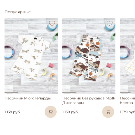
Популярные
Песочник Mjölk Гепарды
Песочник без рукавов Mjölk
Песочни
Динозавры
Клетка
1 139 руб
1 139 руб
1 139 ру