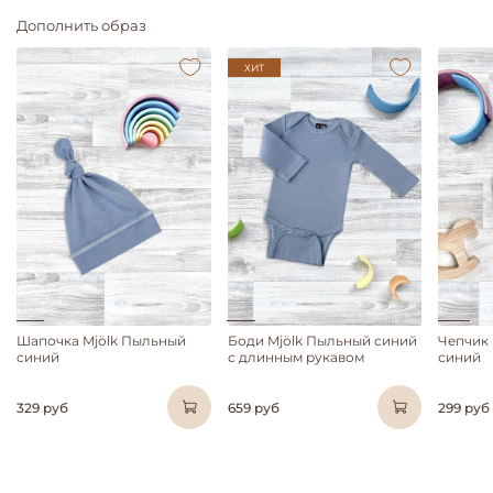
Дополнить образ
ХИТ
Шапочка Mjölk Пыльный
Боди Mjölk Пыльный синий
Чепчик
синий
с длинным рукавом
синий
329 руб
659 руб
299 руб