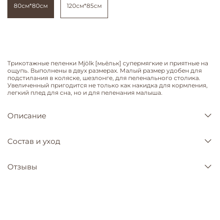
80см*80см
120см*85см
Трикотажные пеленки Mjölk [мьёльк] супермягкие и приятные на
ощупь. Выполнены в двух размерах. Малый размер удобен для
подстилания в коляске, шезлонге, для пеленального столика.
Увеличенный пригодится не только как накидка для кормления,
легкий плед для сна, но и для пеленания малыша.
Описание
Состав и уход
Отзывы