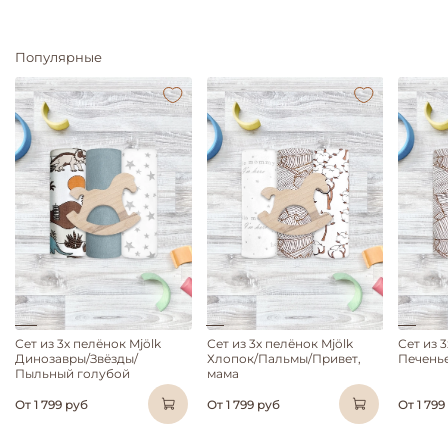
Популярные
Сет из 3х пелёнок Mjölk
Сет из 3х пелёнок Mjölk
Сет из 
Динозавры/Звёзды/
Хлопок/Пальмы/Привет,
Печень
Пыльный голубой
мама
От
1 799 руб
От
1 799 руб
От
1 799