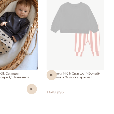
Нет в наличии
jölk Свитшот
Комплект Mjölk Свитшот Чёрный/
 серый/Штанишки
Штанишки Полоска красная
1 649 руб