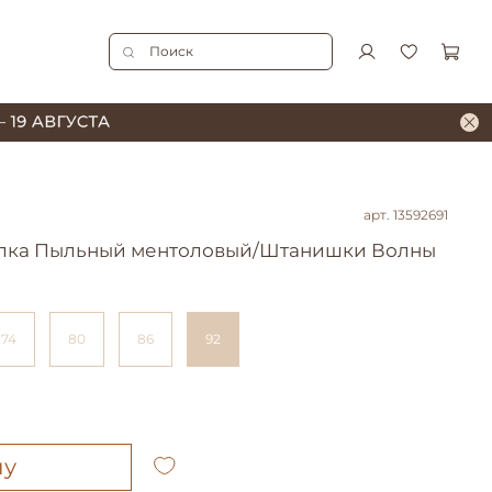
арт.
13592691
олка Пыльный ментоловый/Штанишки Волны
74
80
86
92
ну