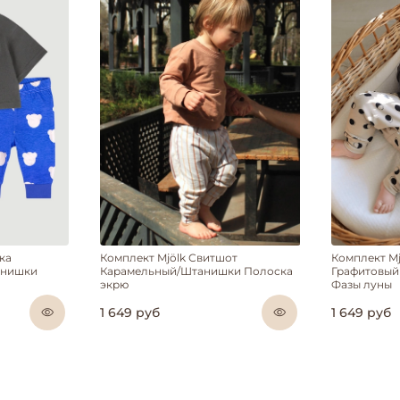
ка
Комплект Mjölk Свитшот
Комплект M
анишки
Карамельный/Штанишки Полоска
Графитовый
экрю
Фазы луны
1 649 руб
1 649 руб