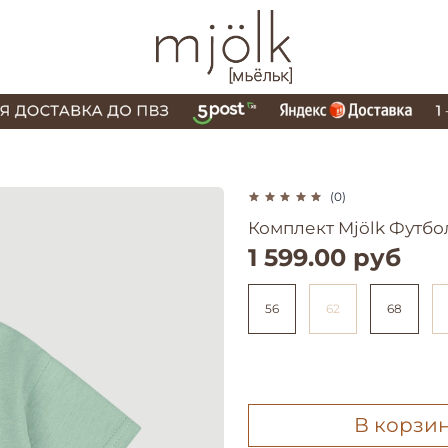
(0)
Комплект Mjölk Футб
1 599.00 руб
56
62
68
В корзи