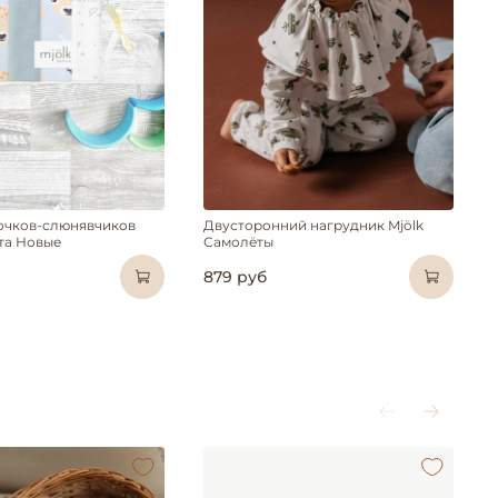
очков-слюнявчиков
Двусторонний нагрудник Mjölk
та Новые
Самолёты
879 руб