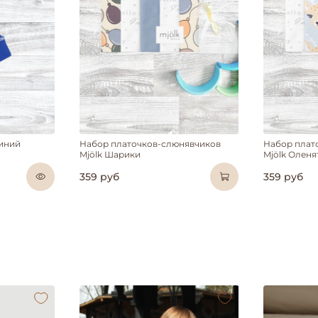
синий
Набор платочков-слюнявчиков
Набор плат
Mjölk Шарики
Mjölk Оленя
359 руб
359 руб