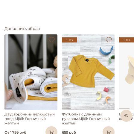
Дополнить образ
1+1=3
1+1=3
Двусторонний велюровый
Футболка с длинным
Пинетки
плед Mjölk Горчичный
рукавом Mjölk Горчичный
желтый
желтый
желтый
От
1 799 руб
659 руб