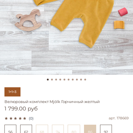
1+1=3
Велюровый комплект Mjölk Горчичный желтый
1 799.00 руб
арт.
178669
(0)
56
62
68
74
80
86
92