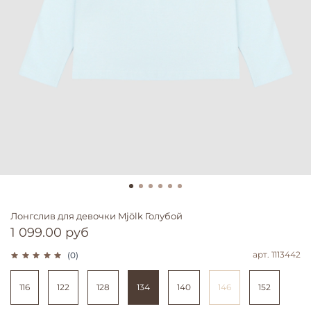
Лонгслив для девочки Mjölk Голубой
1 099.00 руб
арт.
1113442
(0)
116
122
128
134
140
146
152