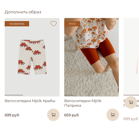
Дополнить образ
НОВИНКА
1+1=3
Велосипедки Mjölk Крабы
Велосипедки Mjölk
Велосип
Паприка
Полоск
699 руб
659 руб
699 руб