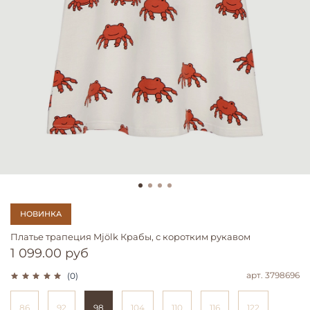
НОВИНКА
Платье трапеция Mjölk Крабы, с коротким рукавом
1 099.00 руб
арт.
3798696
(0)
86
92
98
104
110
116
122