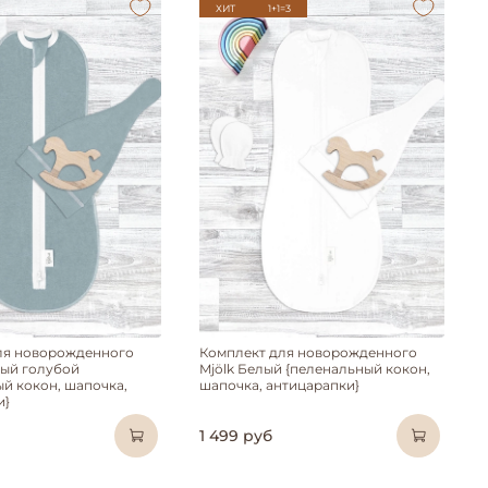
ХИТ
1+1=3
ля новорожденного
Комплект для новорожденного
ный голубой
Mjölk Белый {пеленальный кокон,
й кокон, шапочка,
шапочка, антицарапки}
и}
1 499 руб