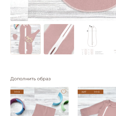
Дополнить образ
1+1=3
ХИТ
1+1=3