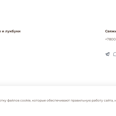
 и лукбуки
Свяжи
+7800
отку файлов cookie, которые обеспечивают правильную работу сайта, 
альности
Пользовательское соглашение
Сертификаты
Согласие
Согласие на обработку ПДН розница