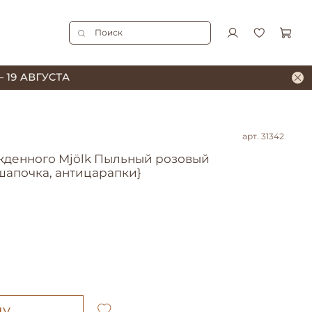
арт.
31342
жденного Mjölk Пыльный розовый
шапочка, антицарапки}
ну