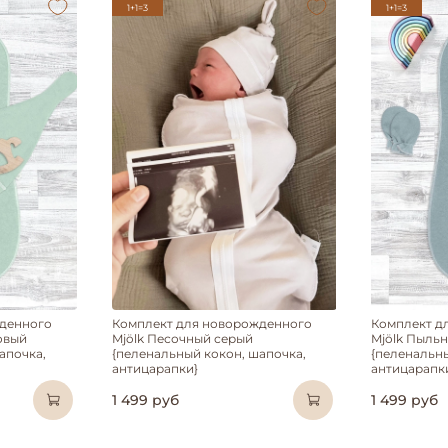
1+1=3
1+1=3
денного
Комплект для новорожденного
Комплект д
овый
Mjölk Песочный серый
Mjölk Пыль
апочка,
{пеленальный кокон, шапочка,
{пеленальны
антицарапки}
антицарапк
1 499 руб
1 499 руб