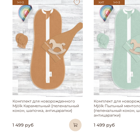
1+1=3
ХИТ
1+1=3
Комплект для новорожденного
Комплект для новорож
Mjölk Карамельный {пеленальный
Mjölk Пыльный ментол
кокон, шапочка, антицарапки}
{пеленальный кокон, ш
антицарапки}
1 499 руб
1 499 руб