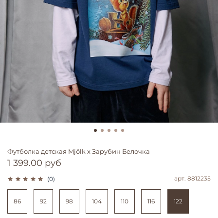
Футболка детская Mjölk х Зарубин Белочка
1 399.00 руб
арт.
8812235
(0)
86
92
98
104
110
116
122