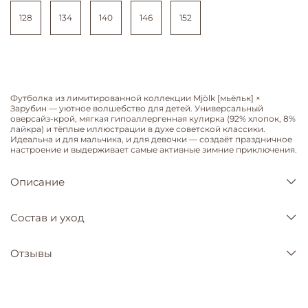
128
134
140
146
152
Футболка из лимитированной коллекции Mjölk [мьёльк] ×
Зарубин — уютное волшебство для детей. Универсальный
оверсайз-крой, мягкая гипоаллергенная кулирка (92% хлопок, 8%
лайкра) и тёплые иллюстрации в духе советской классики.
Идеальна и для мальчика, и для девочки — создаёт праздничное
настроение и выдерживает самые активные зимние приключения.
Описание
Состав и уход
Отзывы