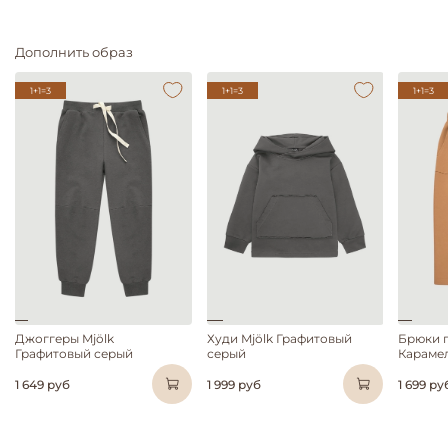
Дополнить образ
1+1=3
1+1=3
1+1=3
Джоггеры Mjölk
Худи Mjölk Графитовый
Брюки п
Графитовый серый
серый
Караме
1 649 руб
1 999 руб
1 699 ру