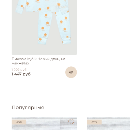
Пижама Mjölk Новый день, на
манжетах
1 929 руб
1 447 руб
Популярные
-25%
-25%