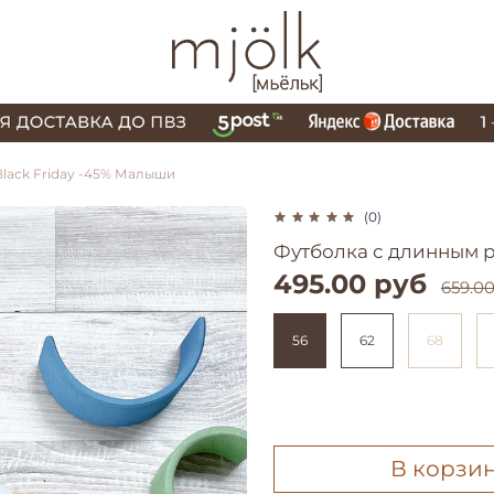
Black Friday -45% Малыши
(0)
Футболка с длинным р
495.00 руб
659.0
56
62
68
В корзи