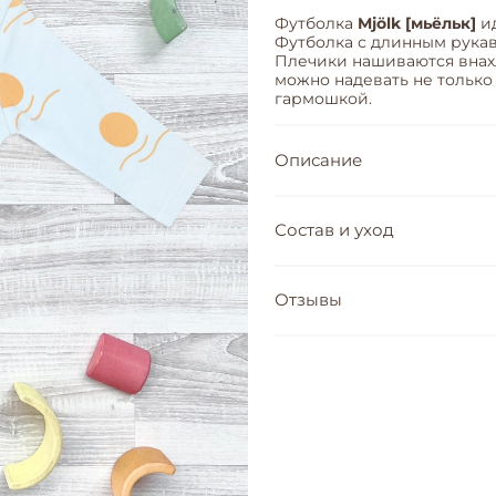
Футболка
Mjölk [мьёльк]
ид
Футболка с длинным рукав
Плечики нашиваются внахл
можно надевать не только 
гармошкой.
Описание
Состав и уход
Отзывы