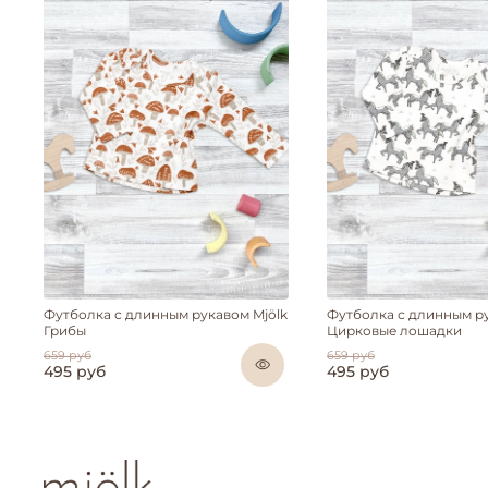
Футболка с длинным рукавом Mjölk
Футболка с длинным ру
Грибы
Цирковые лошадки
659 руб
659 руб
495 руб
495 руб