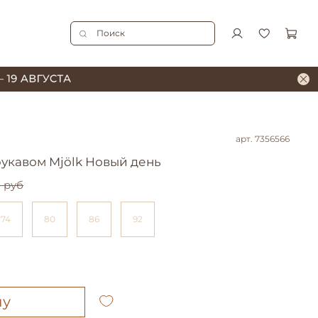
арт.
7356566
укавом Mjölk Новый день
0 руб
74
80
86
92
ну