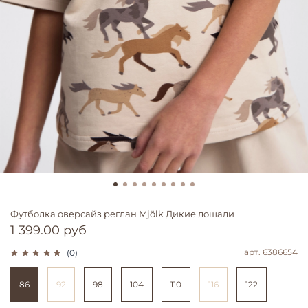
Футболка оверсайз реглан Mjölk Дикие лошади
1 399.00 руб
арт.
6386654
(0)
86
92
98
104
110
116
122