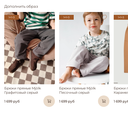
Дополнить образ
1+1=3
1+1=3
1+1=3
Брюки прямые Mjölk
Брюки прямые Mjölk
Брюки п
Графитовый серый
Песочный серый
Караме
1 699 руб
1 699 руб
1 699 ру