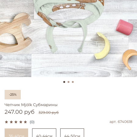
-25%
Чепчик Mjölk Субмарины
247.00 руб
329.00 руб
арт.
6740618
(0)
36-40см
40-44см
44-50см