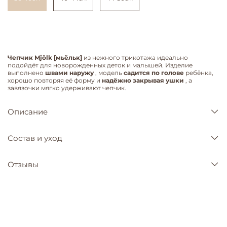
Чепчик Mjölk [мьёльк]
из нежного трикотажа идеально
подойдёт для новорожденных деток и малышей. Изделие
выполнено
швами наружу
, модель
садится по голове
ребёнка,
хорошо повторяя её форму и
надёжно закрывая ушки
, а
завязочки мягко удерживают чепчик.
Описание
Состав и уход
Отзывы