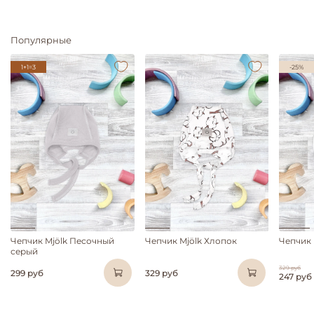
Популярные
1+1=3
-25%
Чепчик Mjölk Песочный
Чепчик Mjölk Хлопок
Чепчик 
серый
329 руб
299 руб
329 руб
247 руб