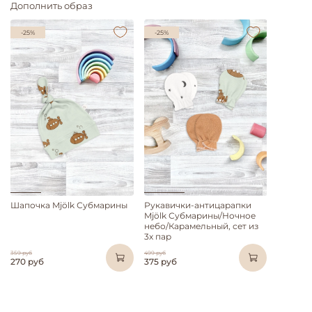
Дополнить образ
-25%
-25%
Шапочка Mjölk Субмарины
Рукавички-антицарапки
Mjölk Субмарины/Ночное
небо/Карамельный, сет из
3х пар
359 руб
499 руб
270 руб
375 руб