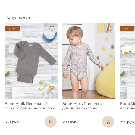
Популярные
1+1=3
ХИТ
Боди Mjölk Пепельный
Боди Mjölk Пальмы с
Боди Mj
серый с длинным рукавом
длинным рукавом
длинны
659 руб
799 руб
799 руб