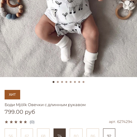
ХИТ
Боди Mjölk Овечки с длинным рукавом
799.00 руб
арт.
6274294
(0)
56
62
68
74
80
86
92