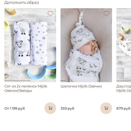
Дополнить образ
Сет из 2х пелёнок Mjölk
Шапочка Mjölk Овечки
Двусто
Овечки/Звёзды
Mjölk О
От
1 199 руб
359 руб
879 руб