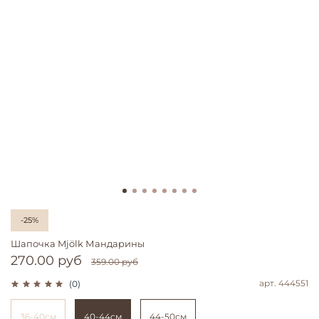
-25%
Шапочка Mjölk Мандарины
270.00 руб
359.00 руб
арт.
444551
(0)
36-40см
40-44см
44-50см