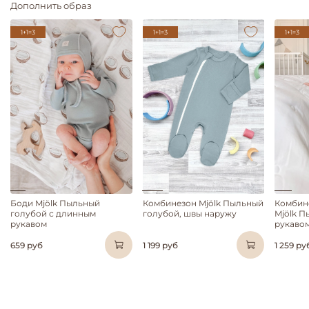
Дополнить образ
1+1=3
1+1=3
1+1=3
Боди Mjölk Пыльный
Комбинезон Mjölk Пыльный
Комбин
голубой с длинным
голубой, швы наружу
Mjölk П
рукавом
рукавом
659 руб
1 199 руб
1 259 ру