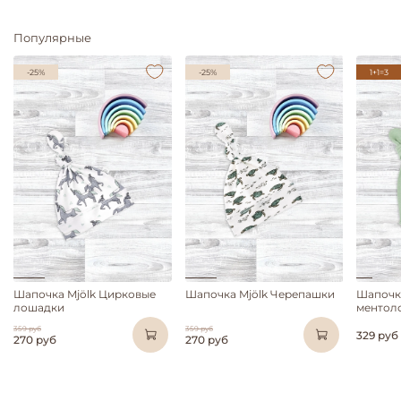
Популярные
-25%
-25%
1+1=3
Шапочка Mjölk Цирковые
Шапочка Mjölk Черепашки
Шапочк
лошадки
ментол
359 руб
359 руб
329 руб
270 руб
270 руб