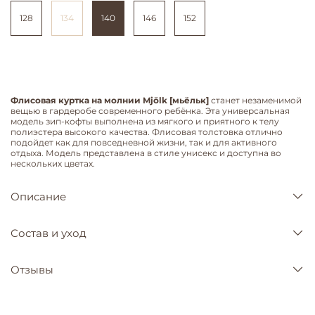
128
134
140
146
152
Флисовая куртка на молнии Mjölk [мьёльк]
станет незаменимой
вещью в гардеробе современного ребёнка. Эта универсальная
модель зип-кофты выполнена из мягкого и приятного к телу
полиэстера высокого качества. Флисовая толстовка отлично
подойдет как для повседневной жизни, так и для активного
отдыха. Модель представлена в стиле унисекс и доступна во
нескольких цветах.
Описание
Состав и уход
Отзывы