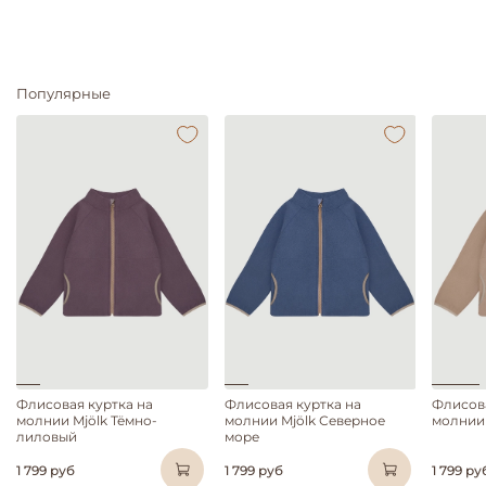
Популярные
Флисовая куртка на
Флисовая куртка на
Флисова
молнии Mjölk Тёмно-
молнии Mjölk Северное
молнии
лиловый
море
1 799 руб
1 799 руб
1 799 ру