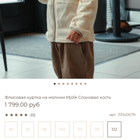
Флисовая куртка на молнии Mjölk Слоновая кость
1 799.00 руб
арт.
113140579
(0)
86
92
98
104
110
116
122