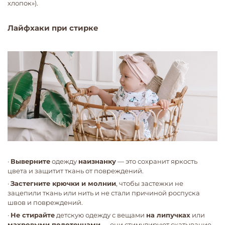
хлопок»).
Лайфхаки при стирке
·
Выверните
одежду
наизнанку
— это сохранит яркость
цвета и защитит ткань от повреждений.
·
Застегните крючки и молнии
, чтобы застежки не
зацепили ткань или нить и не стали причиной роспуска
швов и повреждений.
·
Не стирайте
детскую одежду с вещами
на липучках
или
махровыми полотенцами
— они стимулируют скатывание