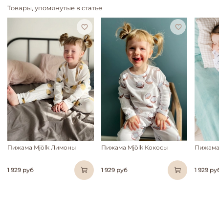
Товары, упомянутые в статье
Пижама Mjölk Лимоны
Пижама Mjölk Кокосы
Пижама 
1 929 руб
1 929 руб
1 929 ру