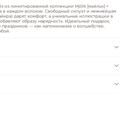
з из лимитированной коллекции Mjölk [мьёльк] ×
а в каждом волокне. Свободный силуэт и нежнейшая
лайкра) дарят комфорт, а уникальные иллюстрации в
добавляют образу нарядность. Идеальный подарок,
е праздников — как напоминание о волшебстве,
обой.