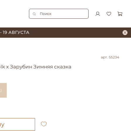
арт.
55234
lk х Зарубин Зимняя сказка
)
ну