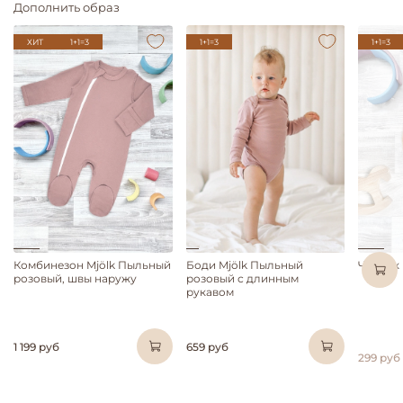
Дополнить образ
ХИТ
1+1=3
1+1=3
1+1=3
Комбинезон Mjölk Пыльный
Боди Mjölk Пыльный
Чепчик 
розовый, швы наружу
розовый с длинным
рукавом
1 199 руб
659 руб
299 руб