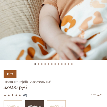
1+1=3
Шапочка Mjölk Карамельный
329.00 руб
арт.
4231
(0)
36-40см
40-44см
44-50см