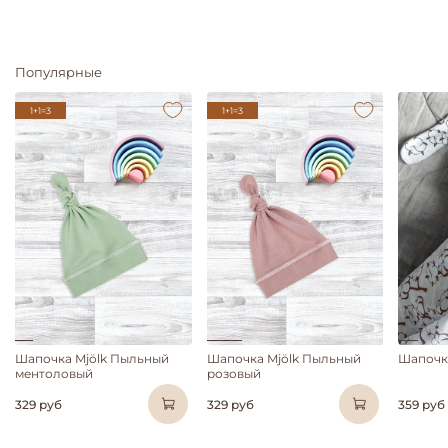
Популярные
1+1=3
1+1=3
Шапочка Mjölk Пыльный
Шапочка Mjölk Пыльный
Шапочка
ментоловый
розовый
329 руб
329 руб
359 руб