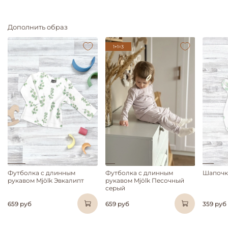
Дополнить образ
1+1=3
Футболка с длинным
Футболка с длинным
Шапочка
рукавом Mjölk Эвкалипт
рукавом Mjölk Песочный
серый
659 руб
659 руб
359 руб