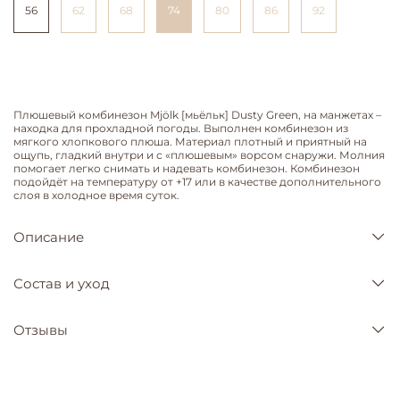
56
62
68
74
80
86
92
Плюшевый комбинезон Mjölk [мьёльк] Dusty Green, на манжетах –
находка для прохладной погоды. Выполнен комбинезон из
мягкого хлопкового плюша. Материал плотный и приятный на
ощупь, гладкий внутри и с «плюшевым» ворсом снаружи. Молния
помогает легко снимать и надевать комбинезон. Комбинезон
подойдёт на температуру от +17 или в качестве дополнительного
слоя в холодное время суток.
Описание
Состав и уход
Отзывы