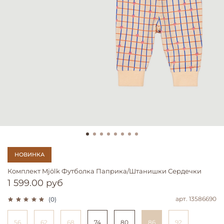
НОВИНКА
Комплект Mjölk Футболка Паприка/Штанишки Сердечки
1 599.00 руб
арт.
13586690
(0)
56
62
68
74
80
86
92