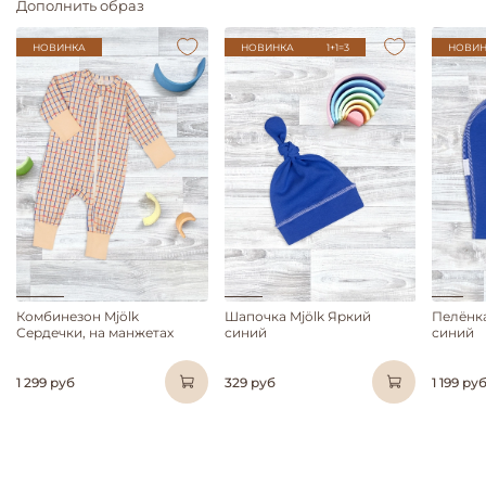
Дополнить образ
НОВИНКА
НОВИНКА
1+1=3
НОВИН
Комбинезон Mjölk
Шапочка Mjölk Яркий
Пелёнка
Сердечки, на манжетах
синий
синий
1 299 руб
329 руб
1 199 ру