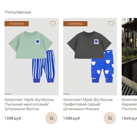
Популярные
НОВИНКА
НОВИНКА
Комплект Mjölk Футболка
Комплект Mjölk Футболка
Комплек
Пыльный ментоловый/
Графитовый серый/
Караме
Штанишки Волны
Штанишки Мишки
Полоск
1 599 руб
1 599 руб
1 649 ру