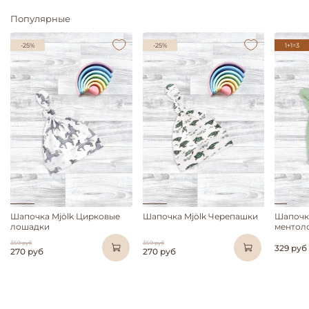
Популярные
-25%
-25%
1+1=3
Шапочка Mjölk Цирковые
Шапочка Mjölk Черепашки
Шапочк
лошадки
ментол
359 руб
359 руб
329 руб
270 руб
270 руб