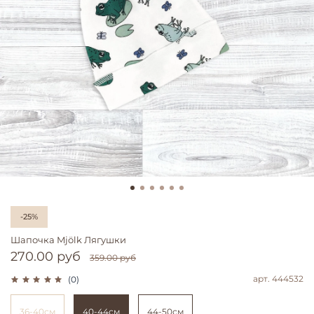
-25%
Шапочка Mjölk Лягушки
270.00 руб
359.00 руб
арт.
444532
(0)
36-40см
40-44см
44-50см