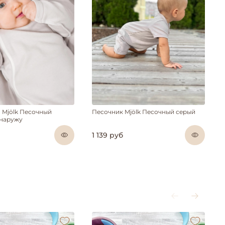
 Mjölk Песочный
Песочник Mjölk Песочный серый
 наружу
1 139 руб