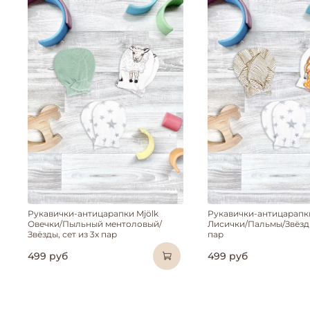
Рукавички-антицарапки Mjölk
Рукавички-антицарапки
Овечки/Пыльный ментоловый/
Лисички/Пальмы/Звёзды,
Звёзды, сет из 3х пар
пар
499 руб
499 руб