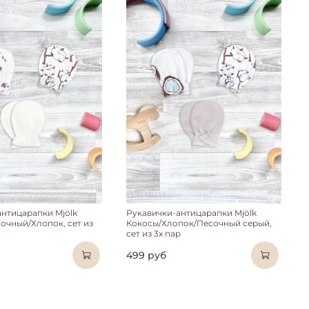
антицарапки Mjölk
Рукавички-антицарапки Mjölk
очный/Хлопок, сет из
Кокосы/Хлопок/Песочный серый,
сет из 3х пар
499 руб