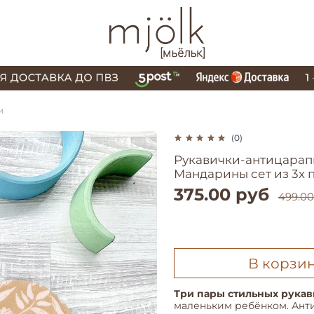
и
(0)
Рукавички-антицарап
Мандарины сет из 3х 
375.00 руб
499.00
В корзи
Три пары стильных рукав
маленьким ребёнком. Ант