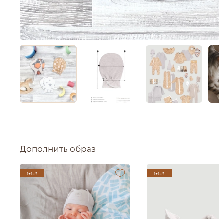
Дополнить образ
1+1=3
1+1=3