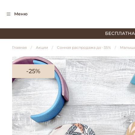
Меню
Главная
Акции
Сонная распродажа до -35%
Малыш
-25%