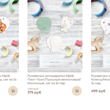
 Mjölk
Рукавички-антицарапки Mjölk
Рукавички-
 сет из 3х
Пинг-Понг/Пыльный ментоловый/
Кляксы/Мол
Молочный, сет из 3х пар
3х пар
499 руб
499 руб
375 руб