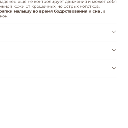
младенец ещё не контролирует движения и может себя
ежной кожи от крошечных, но острых ноготков,
рапки малышу во время бодрствования и сна
, а
кон.