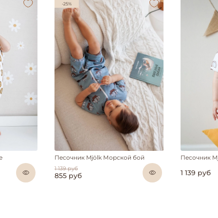
-25%
е
Песочник Mjölk Морской бой
Песочник M
1 139 руб
1 139 руб
855 руб