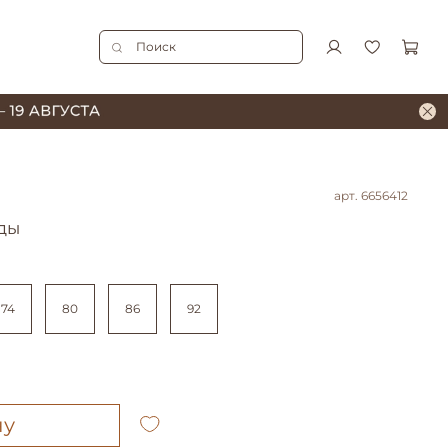
арт.
6656412
ды
74
80
86
92
ну