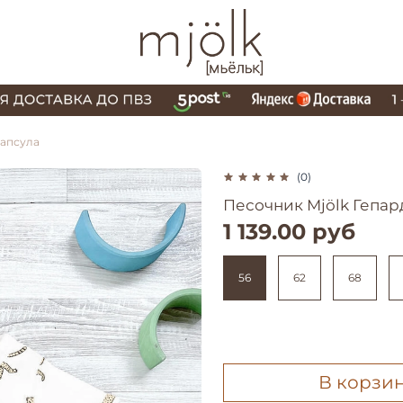
капсула
(0)
Песочник Mjölk Гепар
1 139.00 руб
56
62
68
В корзи