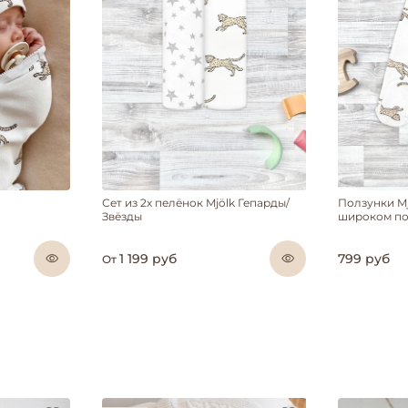
Сет из 2х пелёнок Mjölk Гепарды/
Ползунки Mj
Звёзды
широком по
1 199 руб
799 руб
От