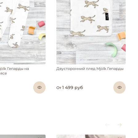
ölk Гепарды на
Двусторонний плед Mjölk Гепарды
ясе
1 499 руб
От