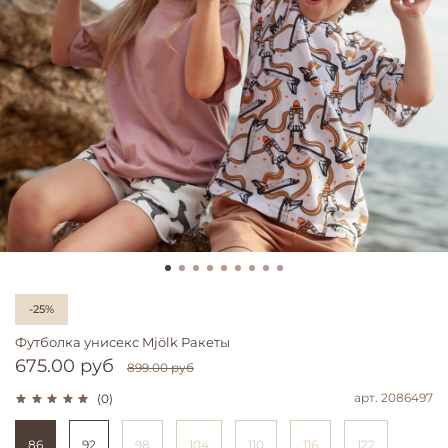
-25%
Футболка унисекс Mjölk Ракеты
675.00 руб
899.00 руб
арт.
2086497
(0)
86
92
98
104
110
116
122