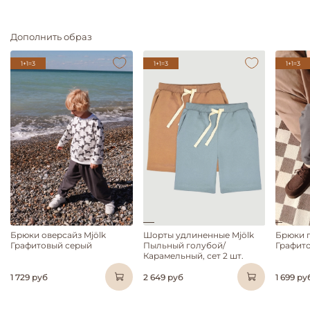
Дополнить образ
1+1=3
1+1=3
1+1=3
Брюки оверсайз Mjölk
Шорты удлиненные Mjölk
Брюки п
Графитовый серый
Пыльный голубой/
Графит
Карамельный, сет 2 шт.
1 729 руб
2 649 руб
1 699 ру