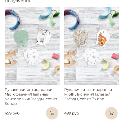
Популярные
Рукавички-антицарапки
Рукавички-антицарапки
Mjölk Овечки/Пыльный
Mjölk Лисички/Пальмы/
ментоловый/Звёзды, сет из
Звёзды, сет из 3х пар
3х пар
499 руб
499 руб