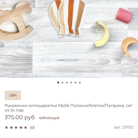
-25%
Рукавички-антицарапки Mjölk Полоска/Клетка/Паприка, сет
из 3х пар
375.00 руб
499.00 руб
арт.
331512
(0)